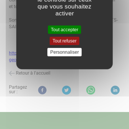
que vous souhaitez
et totalise 30500 habitants.
activer
Son siège est situé 3 rue Jean Moulin à 21700 NUITS-
SAINT-GEORGES
Tout accepter
Tout refuser
Personnaliser
https://www.ccgevrey-chambertin-et-nuits-saint-
georges.com/
Retour à l'accueil
Partagez
sur :